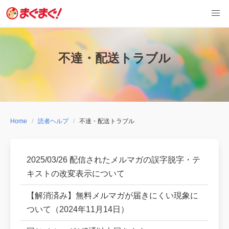
Skip
to
content
不達・配送トラブル
Home
読者ヘルプ
不達・配送トラブル
2025/03/26 配信されたメルマガの誤字脱字・テ
キストの改変表示について
【解消済み】無料メルマガが届きにくい現象に
ついて（2024年11月14日）