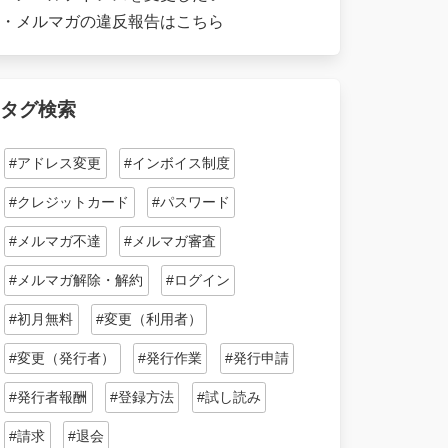
・
メルマガの違反報告はこちら
タグ検索
#アドレス変更
#インボイス制度
#クレジットカード
#パスワード
#メルマガ不達
#メルマガ審査
#メルマガ解除・解約
#ログイン
#初月無料
#変更（利用者）
#変更（発行者）
#発行作業
#発行申請
#発行者報酬
#登録方法
#試し読み
#請求
#退会