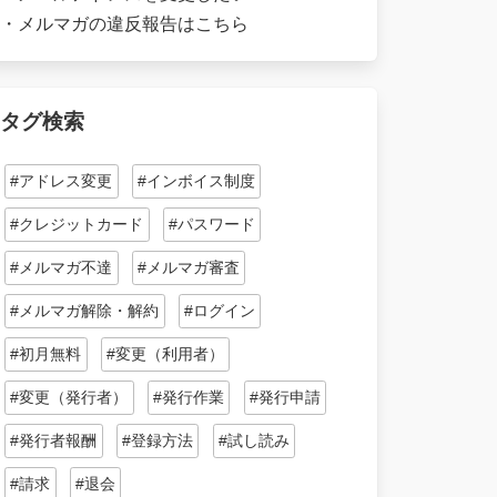
・
メルマガの違反報告はこちら
タグ検索
#アドレス変更
#インボイス制度
#クレジットカード
#パスワード
#メルマガ不達
#メルマガ審査
#メルマガ解除・解約
#ログイン
#初月無料
#変更（利用者）
#変更（発行者）
#発行作業
#発行申請
#発行者報酬
#登録方法
#試し読み
#請求
#退会