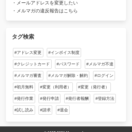
・
メールアドレスを変更したい
・
メルマガの違反報告はこちら
タグ検索
#アドレス変更
#インボイス制度
#クレジットカード
#パスワード
#メルマガ不達
#メルマガ審査
#メルマガ解除・解約
#ログイン
#初月無料
#変更（利用者）
#変更（発行者）
#発行作業
#発行申請
#発行者報酬
#登録方法
#試し読み
#請求
#退会