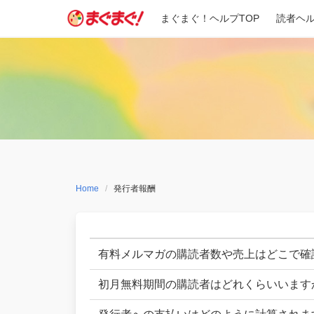
Skip
まぐまぐ！ヘルプTOP
読者ヘ
to
content
Home
発行者報酬
有料メルマガの購読者数や売上はどこで確
初月無料期間の購読者はどれくらいいます