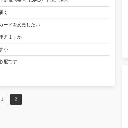
？※電話番号（SMS）で読む場合
届く
カードを変更したい
使えますか
すか
心配です
1
2