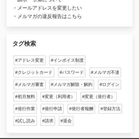
・
メールアドレスを変更したい
・
メルマガの違反報告はこちら
タグ検索
#アドレス変更
#インボイス制度
#クレジットカード
#パスワード
#メルマガ不達
#メルマガ審査
#メルマガ解除・解約
#ログイン
#初月無料
#変更（利用者）
#変更（発行者）
#発行作業
#発行申請
#発行者報酬
#登録方法
#試し読み
#請求
#退会